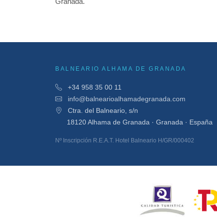
Granada.
BALNEARIO ALHAMA DE GRANADA
+34 958 35 00 11
info@balnearioalhamadegranada.com
Ctra. del Balneario, s/n
18120 Alhama de Granada · Granada · España
Nº Inscripción R.E.A.T. Hotel Balneario H/GR/000402