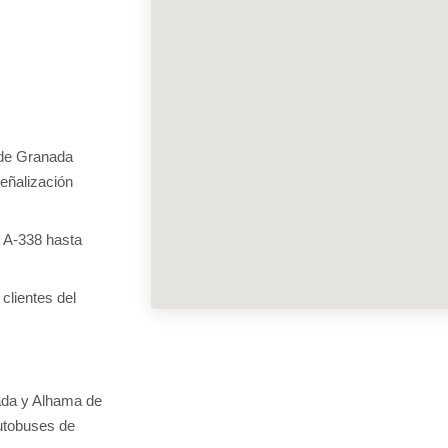
 de Granada
señalización
y A-338 hasta
clientes del
ada y Alhama de
autobuses de