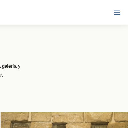
ES
EN
 galería y
r.