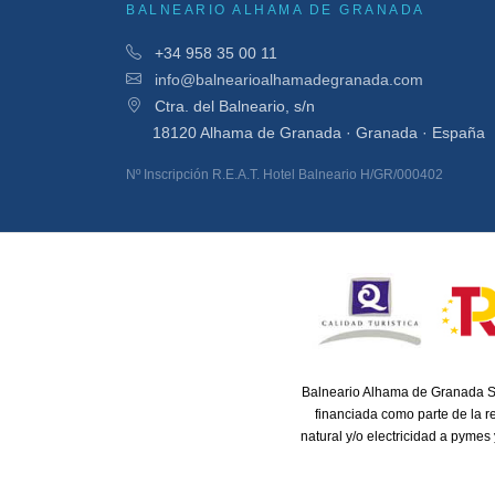
BALNEARIO ALHAMA DE GRANADA
+34 958 35 00 11
info@balnearioalhamadegranada.com
Ctra. del Balneario, s/n
18120 Alhama de Granada · Granada · España
Nº Inscripción R.E.A.T. Hotel Balneario H/GR/000402
Balneario Alhama de Granada S
financiada como parte de la 
natural y/o electricidad a pymes