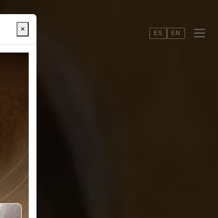
×
ES
EN